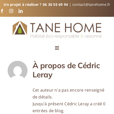
Passer
Un projet à réaliser ?
06 30 55 69 94
|
contact@tanehome.fr
au
contenu
Toggle
Navigation
Concept
À propos de
Cédric
Leray
Technique
Cet auteur n'a pas encore renseigné
Modèles
de détails.
Jusqu'à présent Cédric Leray a créé 0
entrées de blog.
Partenaires